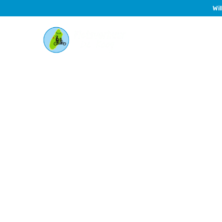
Wil
Fahrräder
P