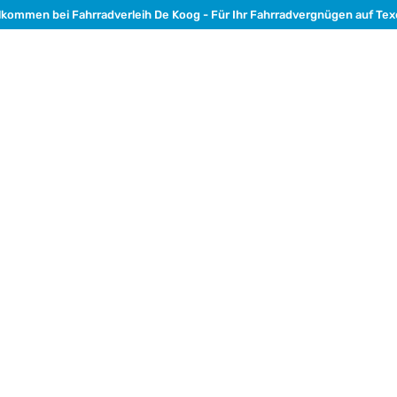
lkommen bei Fahrradverleih De Koog - Für Ihr Fahrradvergnügen auf Tex
reise
Häufig gestellte Fragen
Schulen & Gruppen
Über u