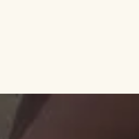
aanbevelen
Ontdek waarom gasten jaar na jaar voor ons
kiezen — en hoe wij bijdragen aan hun mooiste
herinneringen op Texel.
Klaar om op de fiets te stappen?
Uw Texel-avontuur begint