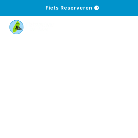
Fiets Reserveren
a
Samen op pad met
uw hond
Of u nu met uw kleine hond op pad gaat of met
uw grote hond, wij hebben de juiste
fietsoplossing voor elke hond. Van
hondenmandjes en hondenkarren tot bakfietsen
— veilig en comfortabel op pad met uw trouwe
viervoeter.