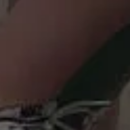
hier
Klaar voor uw rit op Texel? Boek vandaag nog — en
ontdek het eiland zoals het bedoeld is: op twee
wielen, in alle vrijheid.
Fiets Reserveren
Direct online reserveren
Snel, veilig en flexibel — u bent zo onderweg